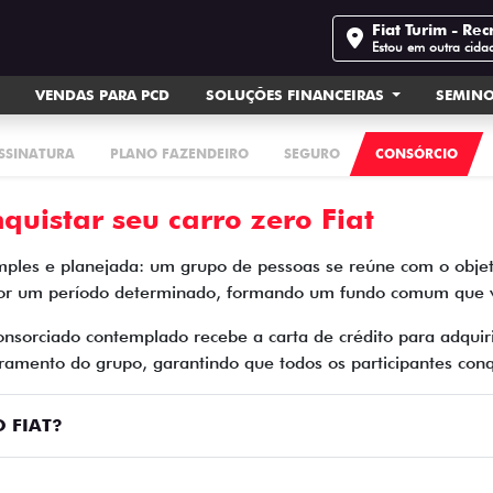
Fiat Turim - Rec
Estou em outra cida
VENDAS PARA PCD
SOLUÇÕES FINANCEIRAS
SEMIN
ASSINATURA
PLANO FAZENDEIRO
SEGURO
CONSÓRCIO
quistar seu carro zero Fiat
mples e planejada: um grupo de pessoas se reúne com o objet
por um período determinado, formando um fundo comum que vi
consorciado contemplado recebe a carta de crédito para adqui
amento do grupo, garantindo que todos os participantes conq
 FIAT?