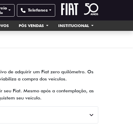
reio
Telefones
de
OVOS
PÓS VENDAS
INSTITUCIONAL
ivo de adquirir um Fiat zero quilômetro. Os
abiliza a compra dos veículos.
rir seu Fiat. Mesmo após a contemplação, as
uistem seu veículo.