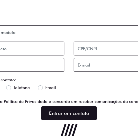
Queremos ouvir você
a o formulário abaixo que entraremos em contato com você ra
 contato:
Telefone
Email
 a
Política de Privacidade
e concordo em receber comunicações da conce
Entrar em contato