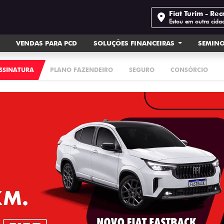
Fiat Turim - Rec
Estou em outra cida
VENDAS PARA PCD
SOLUÇÕES FINANCEIRAS
SEMIN
ASSINATURA
PLANO FAZENDEIRO
SEGURO
CONSÓRCIO