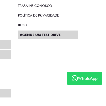
os taxistas também têm vez. Sem falar no
o conforto para você e seus passageiros.
ESSE?
WhatsApp
ontato.