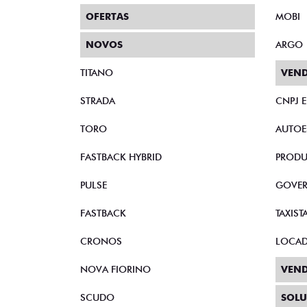
Taxistas
Quando o assunto é adquirir um Fiat zero com
baixo custo de manutenção dos nossos veícul
Entre em contato e descubra o que podemos 
QUEM TEM DIREITO AO BENEFÍCIO FI
DOCUMENTAÇÃO NECESSÁRIAS
PREC
Preenc