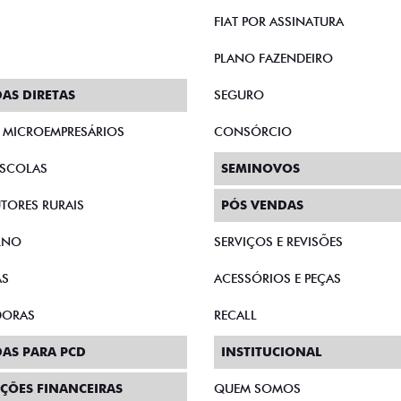
 condições de pagamento diferenciadas e incentivos fiscais, 
os, ótimo espaço interno, baixo consumo de combustível e tod
fazer pelo seu negócio.
SCAL
ISA DE AJUDA OU TEM INTER
ha o formulário abaixo que entraremos em c