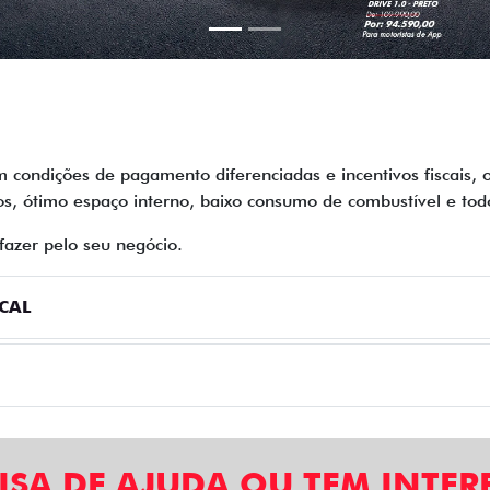
.carousel.texts.control_prev