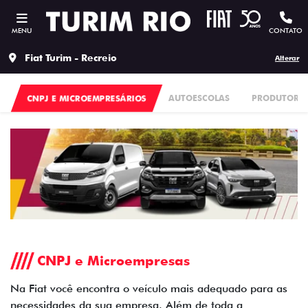
MENU
CONTATO
Fiat Turim - Recreio
Alterar
CNPJ E MICROEMPRESÁRIOS
AUTOESCOLAS
PRODUTORES
CNPJ e Microempresas
Na Fiat você encontra o veículo mais adequado para as
necessidades da sua empresa. Além de toda a