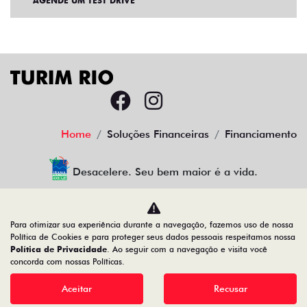
AGENDE UM TEST DRIVE
Home
Soluções Financeiras
Financiamento
Desacelere. Seu bem maior é a vida.
Para otimizar sua experiência durante a navegação, fazemos uso de nossa
TURIM RIO VEICULOS LTDA
Política de Cookies e para proteger seus dados pessoais respeitamos nossa
Política de Privacidade
. Ao seguir com a navegação e visita você
34.777.421/0001-45
concorda com nossas Políticas.
Aceitar
Recusar
Desenvolvido pela DEALERSPACE ® Direitos Reservados.