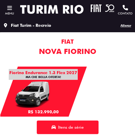
MENU
CONTATO
Fiat Turim - Recreio
Alterar
FIAT
NOVA FIORINO
Fiorino Endurance 1.3 Flex 2027
MA CHE BELLA OFERTA!
R$ 132.990,00
Itens de série