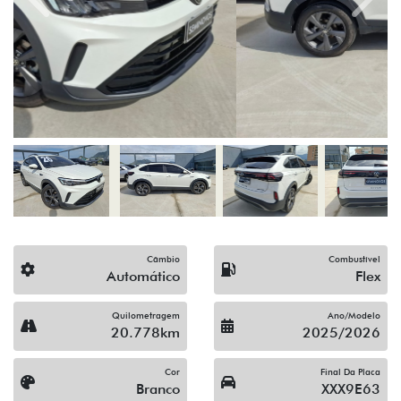
Previous
Next
Câmbio
Combustível
Automático
Flex
Quilometragem
Ano/Modelo
20.778km
2025/2026
Cor
Final Da Placa
Branco
XXX9E63