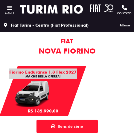
MENU
CONTATO
Fiat Turim - Centro (Fiat Professional)
Alterar
FIAT
NOVA FIORINO
Fiorino Endurance 1.3 Flex 2027
MA CHE BELLA OFERTA!
R$ 132.990,00
Itens de série