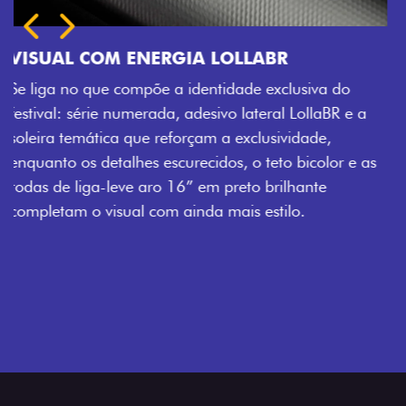
o
 e a
 e as