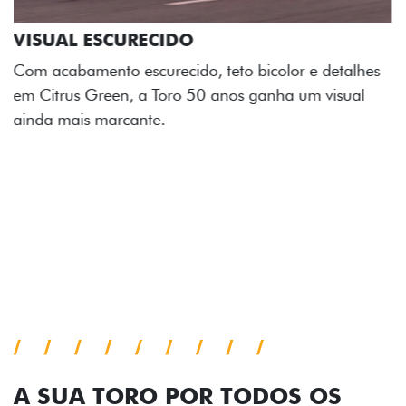
ADESIVOS ESTILIZADOS
Os adesivos aplicados no capô e nas laterais
reforçam a identidade única dessa edição para lá de
comemorativa.
Próximo
Previous
Next
Tecnologia de série
A SUA TORO POR TODOS OS
ÂNGULOS