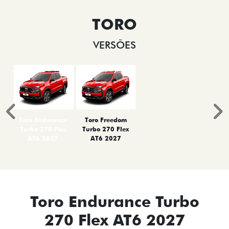
TORO
VERSÕES
Anterior
P
Toro Endurance
Toro Freedom
Turbo 270 Flex
Turbo 270 Flex
AT6 2027
AT6 2027
Toro Endurance Turbo
270 Flex AT6 2027