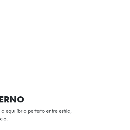
VIÇOS
FIAT + SEM PARAR
GA-LEVE
 desenho dinâmico e acabamento
o do Fiat Cronos, trazendo mais
iagem.