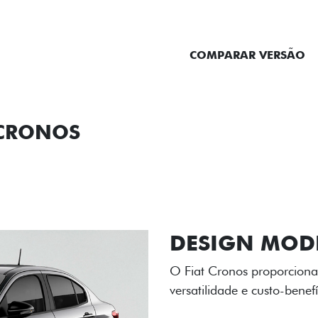
ENTRAR EM CONTATO
COMPARAR VERSÃO
 CRONOS
ORMANCE
SEGURANÇA
ACESSÓRIOS
SER
RODAS DE LI
As rodas de liga leve com
diamantado elevam o estil
personalidade para cada v