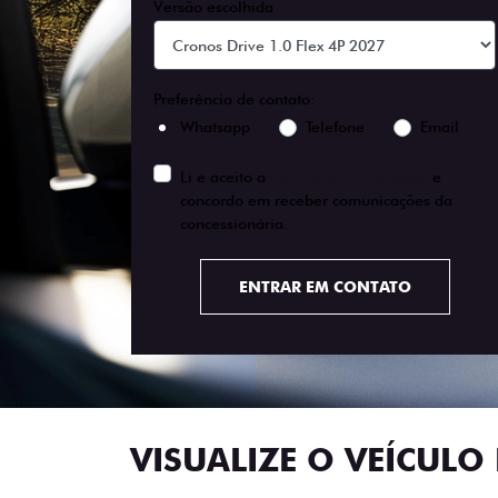
Versão escolhida
Preferência de contato:
Whatsapp
Telefone
Email
Li e aceito a
Política de Privacidade
e
concordo em receber comunicações da
concessionária.
ENTRAR EM CONTATO
VISUALIZE O VEÍCULO 