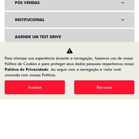
PÓS VENDAS
INSTITUCIONAL
AGENDE UM TEST DRIVE
Para otimizar sua experiência durante a navegação, fazemos uso de nossa
Política de Cookies e para proteger seus dados pessoais respeitamos nossa
Política de Privacidade
. Ao seguir com a navegação e visita você
concorda com nossas Políticas.
Aceitar
Recusar
Home
VDP: Fiat Pulse Hybrid
Desacelere. Seu bem maior é a vida.
TURIM RIO VEICULOS LTDA