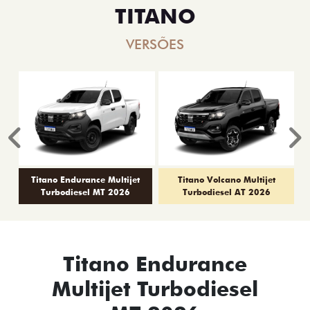
TITANO
VERSÕES
Anterior
P
Titano Endurance Multijet
Titano Volcano Multijet
Turbodiesel MT 2026
Turbodiesel AT 2026
Titano Endurance
Multijet Turbodiesel