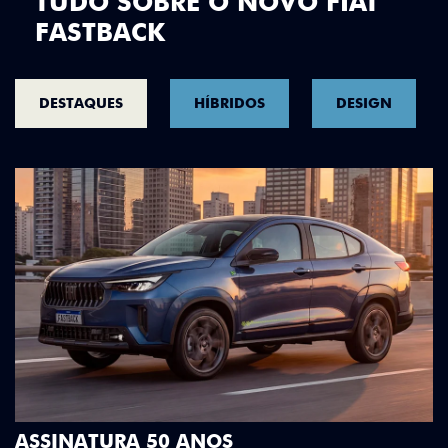
TUDO SOBRE O NOVO FIAT
FASTBACK
DESTAQUES
HÍBRIDOS
DESIGN
DESIGN QUE SE DESTAC
Teto bicolor, adesivos estilizado
S
Green criam uma identidade vis