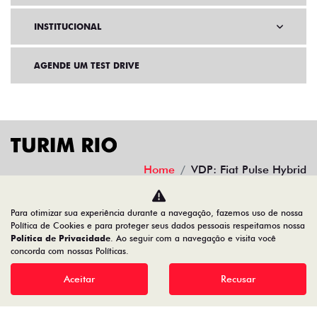
INSTITUCIONAL
AGENDE UM TEST DRIVE
Home
VDP: Fiat Pulse Hybrid
Desacelere. Seu bem maior é a vida.
Para otimizar sua experiência durante a navegação, fazemos uso de nossa
Política de Cookies e para proteger seus dados pessoais respeitamos nossa
Política de Privacidade
. Ao seguir com a navegação e visita você
concorda com nossas Políticas.
TURIM RIO VEICULOS LTDA
Aceitar
Recusar
34.777.421/0003-07