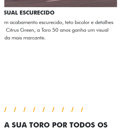
ADESIVOS ESTILIZADOS
Os adesivos aplicados no capô e nas laterais
reforçam a identidade única dessa edição para lá de
comemorativa.
Próximo
Previous
Next
Tecnologia de série
A SUA TORO POR TODOS OS
ÂNGULOS