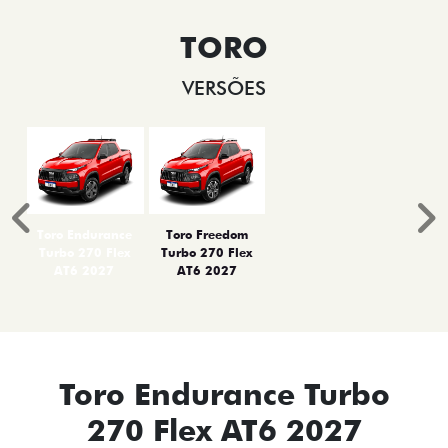
TORO
VERSÕES
Anterior
P
Toro Endurance
Toro Freedom
Turbo 270 Flex
Turbo 270 Flex
AT6 2027
AT6 2027
Toro Endurance Turbo
270 Flex AT6 2027