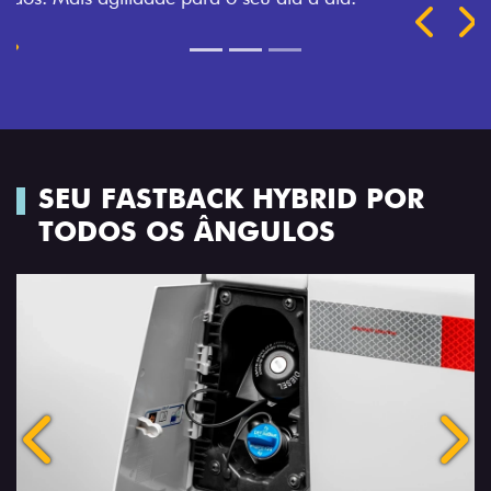
Próximo
Previous
Next
TRANSFORMAÇÃO HOMOLOGADA
SEU FASTBACK HYBRID POR
TODOS OS ÂNGULOS
Anterior
Próx