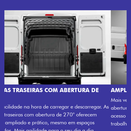
AMPLA ABERTURA DA PORTA LATERAL
Mais versatilidade para o seu carregamento. A ampla
abertura da porta lateral do Novo Ducato facilita o
acesso à carga, otimizando tempo e tornando o
trabalho mais eficiente, onde quer que você esteja.