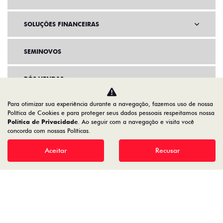
SOLUÇÕES FINANCEIRAS
SEMINOVOS
PÓS VENDAS
Para otimizar sua experiência durante a navegação, fazemos uso de nossa
INSTITUCIONAL
Política de Cookies e para proteger seus dados pessoais respeitamos nossa
Política de Privacidade
. Ao seguir com a navegação e visita você
concorda com nossas Políticas.
AGENDE UM TEST DRIVE
Aceitar
Recusar
Home
Ofertas
TITANO TITANO RANCH MULTIJET TURBODIESEL 2.2