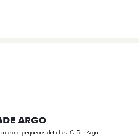
VIÇOS
FIAT + SEM PARAR
 E DESIGN INTERNO
ogo Fiat também aparecem no interior do