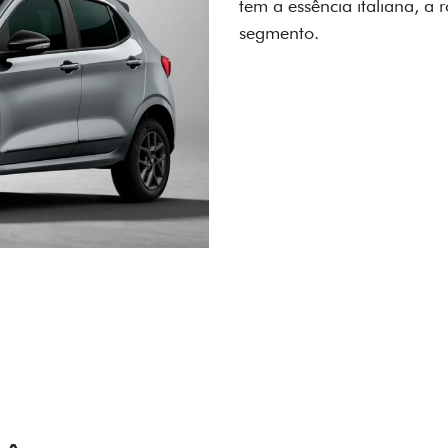
carro, que possui acabamen
Próximo
Previous
Next
Conjunto de l
IÊNCIA EM CADA DETALHE