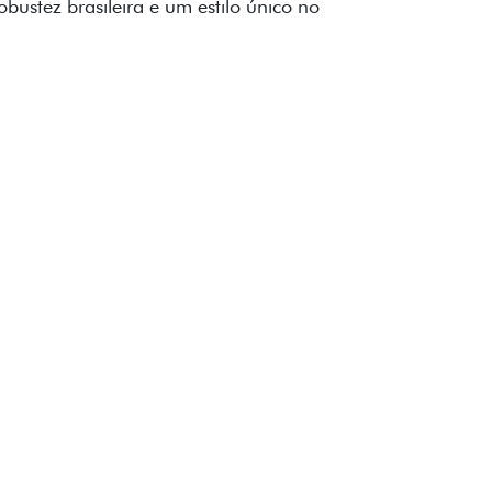
to impecável e detalhes escurecidos.
uzes