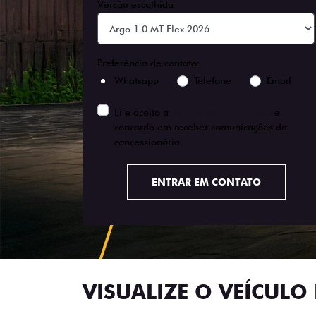
Versão escolhida
Preferência de contato:
Whatsapp
Telefone
Email
Li e aceito a
Política de Privacidade
e
concordo em receber comunicações da
concessionária.
ENTRAR EM CONTATO
VISUALIZE O VEÍCULO 