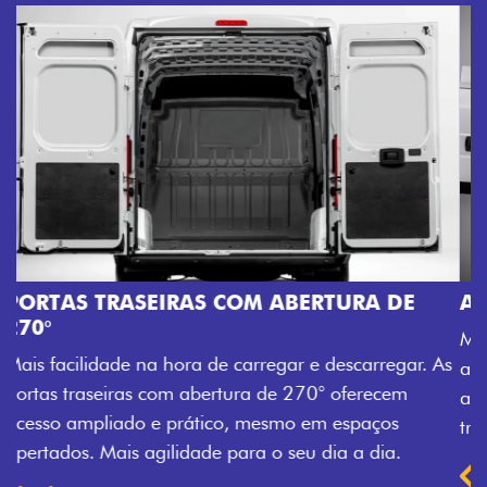
AMPLA ABERTURA DA PORTA LATERAL
Mais versatilidade para o seu carregamento. A ampla
. As
abertura da porta lateral do Novo Ducato facilita o
acesso à carga, otimizando tempo e tornando o
trabalho mais eficiente, onde quer que você esteja.
Previous
Next