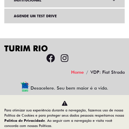
INSTITUCIONAL
AGENDE UM TEST DRIVE
Home
VDP: Fiat Strada
Desacelere. Seu bem maior é a vida.
Para otimizar sua experiência durante a navegação, fazemos uso de nossa
TURIM RIO VEICULOS LTDA
Política de Cookies e para proteger seus dados pessoais respeitamos nossa
Política de Privacidade
. Ao seguir com a navegação e visita você
34.777.421/0001-45
concorda com nossas Políticas.