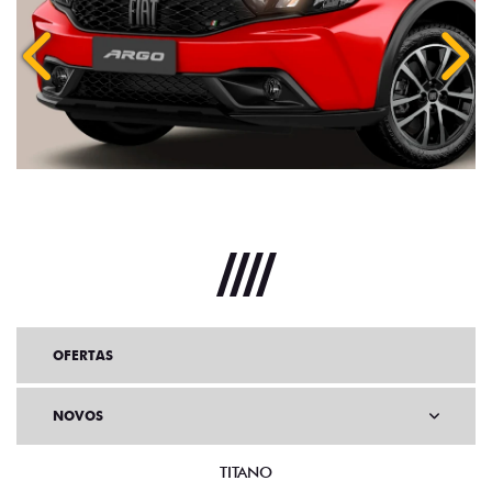
Anterior
Próx
OFERTAS
NOVOS
TITANO