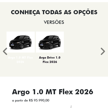
VERSÕES
Anterior
P
Argo 1.0 MT Flex
Argo Drive 1.0
2026
Flex 2026
Argo 1.0 MT Flex 2026
a partir de R$ 95.990,00