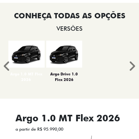
VERSÕES
Anterior
P
Argo 1.0 MT Flex
Argo Drive 1.0
2026
Flex 2026
Argo 1.0 MT Flex 2026
a partir de R$ 95.990,00