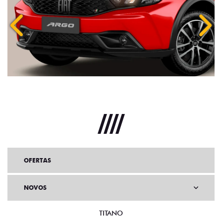
Anterior
Próx
OFERTAS
NOVOS
TITANO