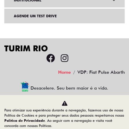
INSTITUCIONAL
AGENDE UM TEST DRIVE
Home
VDP: Fiat Pulse Abarth
Desacelere. Seu bem maior é a vida.
Para otimizar sua experiência durante a navegação, fazemos uso de nossa
TURIM RIO VEICULOS LTDA
Política de Cookies e para proteger seus dados pessoais respeitamos nossa
Política de Privacidade
. Ao seguir com a navegação e visita você
34.777.421/0001-45
concorda com nossas Políticas.