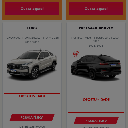
Quero agora!
Quero agora!
TORO
FASTBACK ABARTH
TORO RANCH TURBODIESEL 4x4 AT9 2026
FASTBACK ABARTH TURBO 270 FLEX AT
2026
2026/2026
2026/2026
COM USADO NA TROCA
OPORTUNIDADE
OPORTUNIDADE
PESSOA FÍSICA
PESSOA FÍSICA
De: R$ 235.490,00