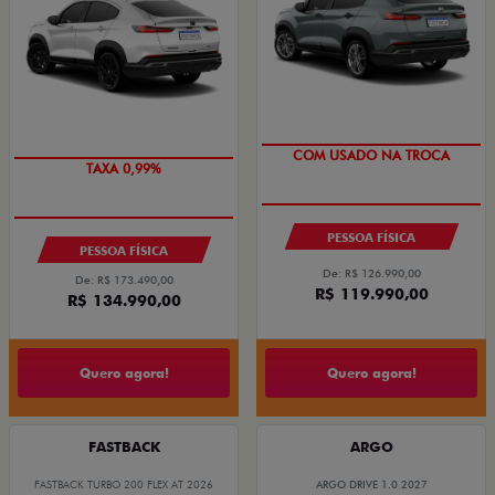
TAXA ZERO
IPVA + EMPLACAMENTO
COM USADO NA TROCA
TAXA 0,99%
PESSOA FÍSICA
PESSOA FÍSICA
De: R$ 126.990,00
De: R$ 173.490,00
R$ 119.990,00
R$ 134.990,00
Quero agora!
Quero agora!
FASTBACK
ARGO
FASTBACK TURBO 200 FLEX AT 2026
ARGO DRIVE 1.0 2027