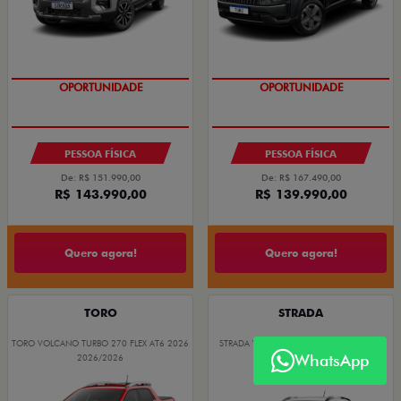
OPORTUNIDADE
COM USADO NA TROCA
OPORTUNIDADE
PESSOA FÍSICA
PESSOA FÍSICA
De: R$ 151.990,00
De: R$ 167.490,00
R$ 143.990,00
R$ 139.990,00
Quero agora!
Quero agora!
TORO
STRADA
TORO VOLCANO TURBO 270 FLEX AT6 2026
STRADA VOLCANO CABINE DUPLA 1.3 AT
FLEX 2026
WhatsApp
2026/2026
2026/2026