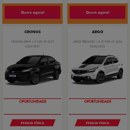
Quero agora!
Quero agora!
CRONOS
ARGO
CRONOS DRIVE 1.3 FLEX 4P 2027
ARGO TREKKING 1.3 AT FLEX 4P 2026
2026/2027
2026/2026
OPORTUNIDADE
COM USADO NA TROCA
OPORTUNIDADE
PESSOA FÍSICA
PESSOA FÍSICA