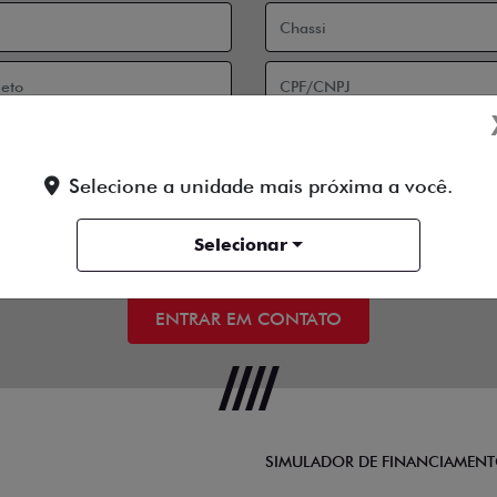
Selecione a unidade mais próxima a você.
 contato:
Telefone
Email
Selecionar
 a
Política de Privacidade
e concordo em receber comunicações da conce
ENTRAR EM CONTATO
SIMULADOR DE FINANCIAMEN