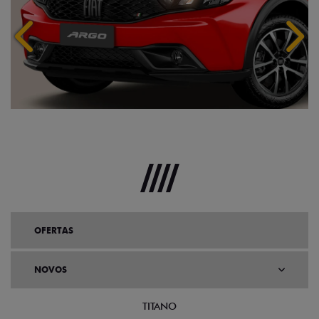
Anterior
Próx
OFERTAS
NOVOS
TITANO