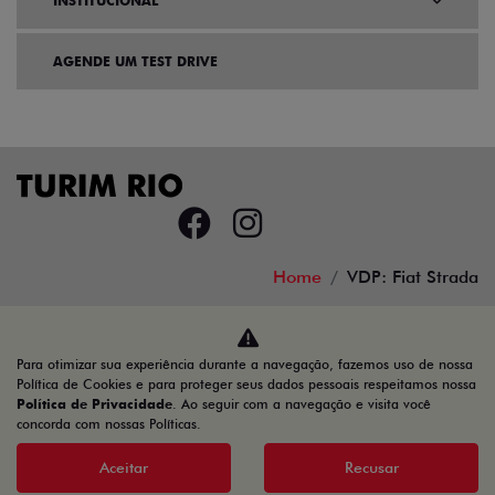
INSTITUCIONAL
AGENDE UM TEST DRIVE
Home
VDP: Fiat Strada
Desacelere. Seu bem maior é a vida.
Para otimizar sua experiência durante a navegação, fazemos uso de nossa
Política de Cookies e para proteger seus dados pessoais respeitamos nossa
Política de Privacidade
. Ao seguir com a navegação e visita você
concorda com nossas Políticas.
TURIM RIO VEICULOS LTDA
34.777.421/0001-45
Aceitar
Recusar