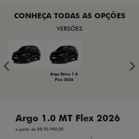
VERSÕES
Anterior
P
Argo 1.0 MT Flex
Argo Drive 1.0
2026
Flex 2026
Argo 1.0 MT Flex 2026
a partir de R$ 95.990,00