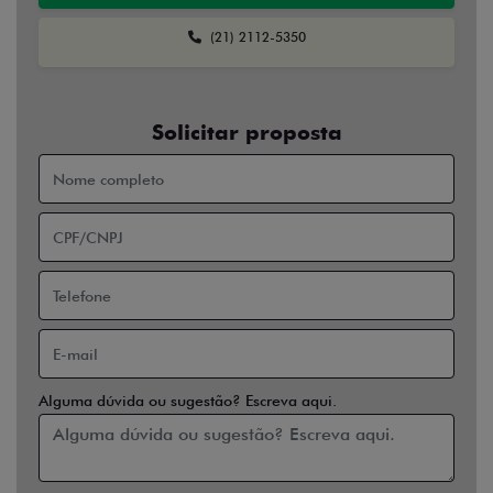
Alguma dúvida ou sugestão? Escreva aqui.
Financiamento?
Sim
Não
Usar veículo usado como parte do pagamento?
Sim
Não
Preferência de contato:
Whatsapp
Telefone
Email