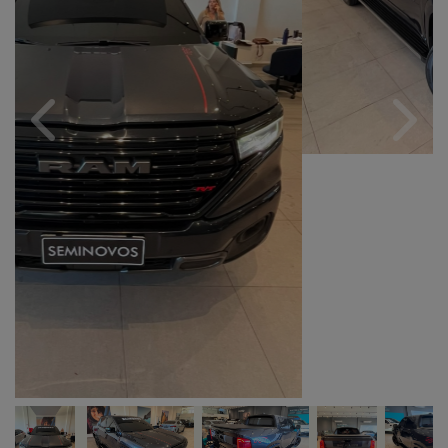
Previous
Next
Câmbio
Combustível
Automático
Gasolina
Quilometragem
Ano/Modelo
15.727km
2023/2024
Cor
Final Da Placa
Preto
XXX5I02