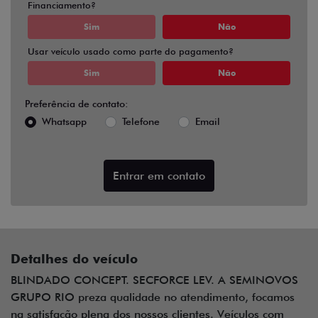
Entrar em contato
Detalhes do veículo
BLINDADO CONCEPT. SECFORCE LEV. A SEMINOVOS
GRUPO RIO preza qualidade no atendimento, focamos
na satisfação plena dos nossos clientes. Veículos com
procedência, garantia, rigorosamente inspecionados.
Certificados por laudo cautelar de vistoria. RESERVAMOS
O DIREITO DE CORRIGIR ERROS DE ANÚNCIO E
DIGITAÇÃO.
Opcionais
Ar Condicionado
Blindado