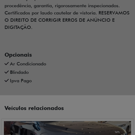
Ipva Pago
Veículos relacionados
Compartilhe
JEEP
JEEP COMMANDER 1.3 T270 TURBO FLEX LIMITED AT6 4P
AUTOMATICO 2025
Fiat Turim - Centro (Fiat Professional)
Ver Mais 1 lojas
R$ 249.700,00