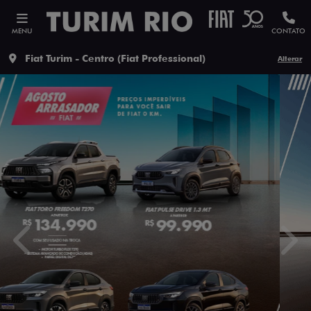
MENU
CONTATO
Fiat Turim - Centro (Fiat Professional)
Alterar
templates.template-01.components.carousel.texts.contro
temp