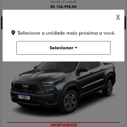
De: R$ 151.490,00
R$ 136.990,00
X
Saiba mais
Selecione a unidade mais próxima a você.
TORO
Selecionar
TORO ENDURANCE TURBO 270 FLEX AT6 2027