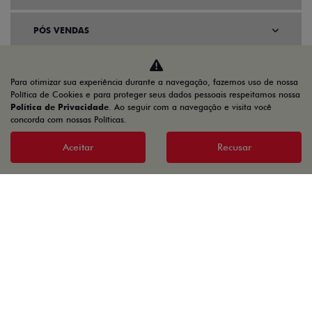
PÓS VENDAS
INSTITUCIONAL
Para otimizar sua experiência durante a navegação, fazemos uso de nossa
Política de Cookies e para proteger seus dados pessoais respeitamos nossa
Política de Privacidade
. Ao seguir com a navegação e visita você
AGENDE UM TEST DRIVE
concorda com nossas Políticas.
Aceitar
Recusar
Home
Ofertas
TORO VOLCANO TURBO 270 MHEV FLEX 2027
Desacelere. Seu bem maior é a vida.