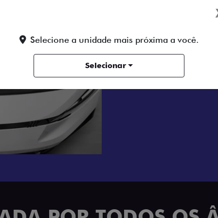
MOTOR A DIE
Tenha um dia a dia sem es
motor 2.2 Turbo Diesel de
Selecione a unidade mais próxima a você.
com transmissão manual de
até nas jornadas de trabal
Selecionar
economia para o seu negóc
TRADA POR TODOS OS