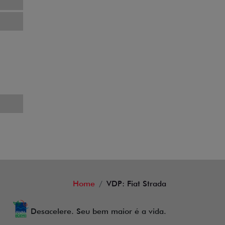
Home
VDP: Fiat Strada
Desacelere. Seu bem maior é a vida.