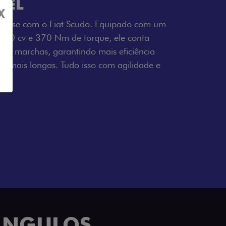
SEL
X
tresse com o Fiat Scudo. Equipado com um
 150 cv e 370 Nm de torque, ele conta
 6 marchas, garantindo mais eficiência
ho mais longas. Tudo isso com agilidade e
io.
 ÂNGULOS