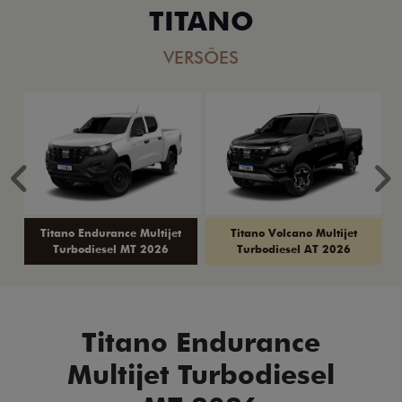
TITANO
VERSÕES
Anterior
P
Titano Endurance Multijet
Titano Volcano Multijet
Turbodiesel MT 2026
Turbodiesel AT 2026
Titano Endurance
Multijet Turbodiesel