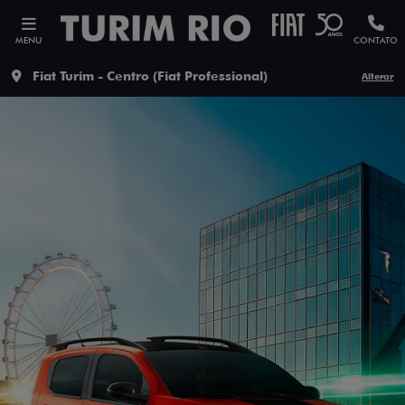
MENU
CONTATO
Fiat Turim - Centro (Fiat Professional)
Alterar
ESTOU INTERESSADO
Versão escolhida