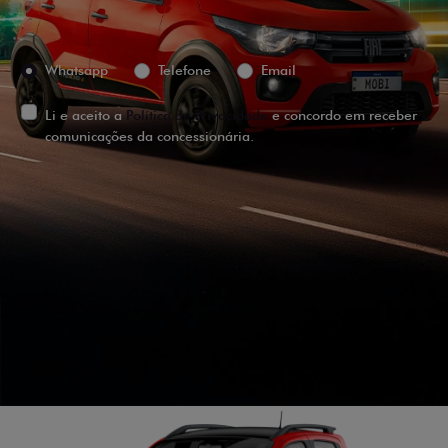
Preferência de contato:
Whatsapp
Telefone
Email
Li e aceito a
Política de Privacidade
e concordo em receber
comunicações da concessionária.
ENTRAR EM CONTATO
VISUALIZE O
VEÍCULO EM
360°