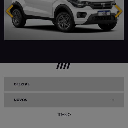
Anterior
Próx
OFERTAS
NOVOS
TITANO