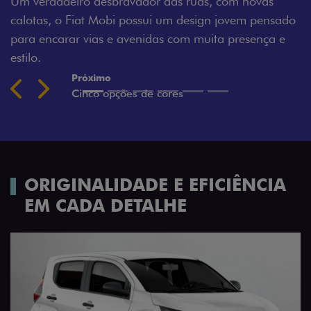
m novas
Montecarlo, Branco Banchisa, Prata Bari e Ci
ovem pensado
Silverstone.
presença e
Previous
Next
ORIGINALIDADE E EFICIÊNCIA
EM CADA DETALHE