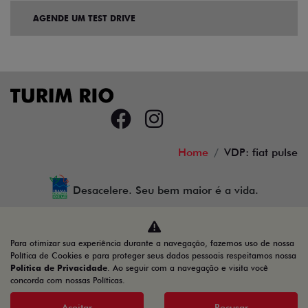
AGENDE UM TEST DRIVE
Home
VDP: fiat pulse
Desacelere. Seu bem maior é a vida.
Para otimizar sua experiência durante a navegação, fazemos uso de nossa
TURIM RIO VEICULOS LTDA
Política de Cookies e para proteger seus dados pessoais respeitamos nossa
Política de Privacidade
. Ao seguir com a navegação e visita você
34.777.421/0001-45
concorda com nossas Políticas.
Aceitar
Recusar