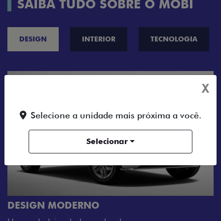
SAIBA TUDO SOBRE O MOBI
DESIGN
INTERIOR
TECNOLOGIA
X
Selecione a unidade mais próxima a você.
Selecionar
CINCO OPÇÕES DE CORES
O Fiat Mobi tem sempre uma opção de cor q
sua cara. Escolha entre o Preto Vulcano, Ver