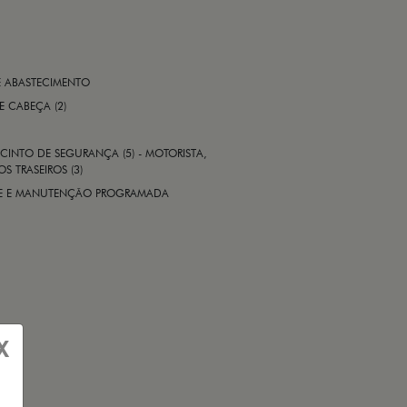
E ABASTECIMENTO
 E CABEÇA (2)
CINTO DE SEGURANÇA (5) - MOTORISTA,
S TRASEIROS (3)
ADE E MANUTENÇÃO PROGRAMADA
X