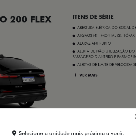
O 200 FLEX
ITENS DE SÉRIE
ABERTURA ELÉTRICA DO BOCAL D
AIRBAGS (4) - FRONTAL (2), TÓRAX
ALARME ANTIFURTO
ALERTA DE NÃO UTLILIZAÇÃO DO 
PASSAGEIRO DIANTEIRO E PASSAGEIRO
ALERTAS DE LIMITE DE VELOCID
VER MAIS
Preto Vulcano
Selecione a unidade mais próxima a você.