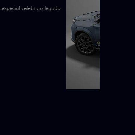
lizados e detalhes em Citrus Green criam
a.
ico