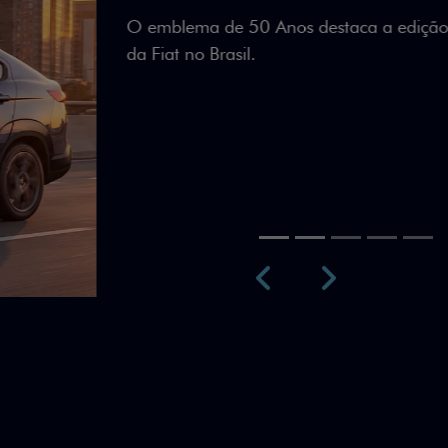
Teto bicolor, adesivos esti
uma identidade visual únic
Próximo
Previous
Next
Teto Panorâm