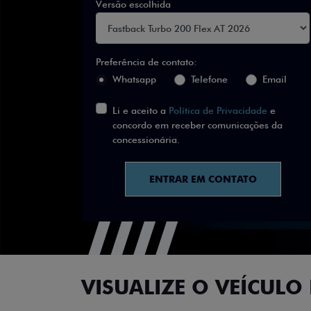
Versão escolhida
Preferência de contato:
Whatsapp
Telefone
Email
Li e aceito a
Política de Privacidade
e
concordo em receber comunicações da
concessionária.
ENTRAR EM CONTATO
VISUALIZE O VEÍCULO 