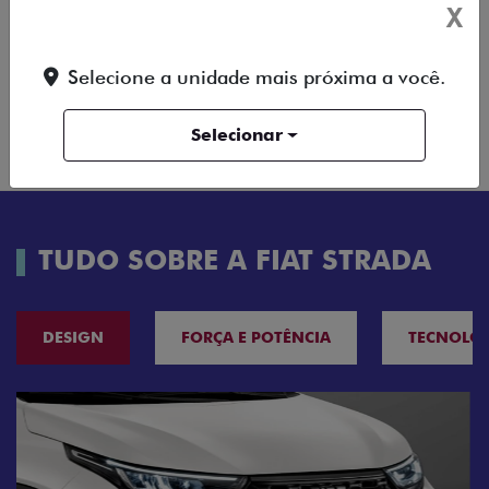
X
FICHA TÉCNICA
Selecione a unidade mais próxima a você.
ENTRAR EM
COMPARAR
VERSÃO
CONTATO
Selecionar
TUDO SOBRE A FIAT STRADA
DESIGN
FORÇA E POTÊNCIA
TECNOLO