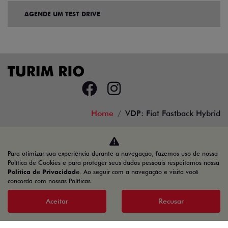
AGENDE UM TEST DRIVE
Home
VDP: Fiat Fastback Hybrid
Desacelere. Seu bem maior é a vida.
Para otimizar sua experiência durante a navegação, fazemos uso de nossa
Política de Cookies e para proteger seus dados pessoais respeitamos nossa
Política de Privacidade
. Ao seguir com a navegação e visita você
concorda com nossas Políticas.
TURIM RIO VEICULOS LTDA
34.777.421/0001-45
Aceitar
Recusar