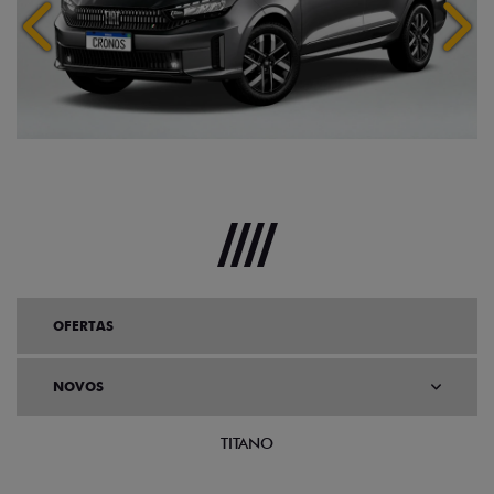
Anterior
Próx
OFERTAS
NOVOS
TITANO