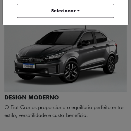
Selecionar
uilíbrio perfeito entre
nefício.