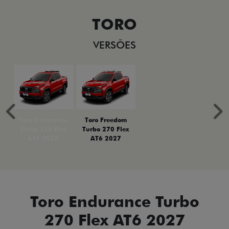
TORO
VERSÕES
Anterior
P
Toro Endurance
Toro Freedom
Turbo 270 Flex
Turbo 270 Flex
AT6 2027
AT6 2027
Toro Endurance Turbo
270 Flex AT6 2027