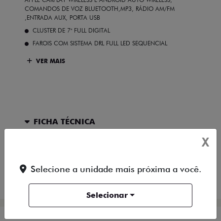
COMANDOS DE VOZ BLUETOOTH,MP3, RÁDIO AM/FM
,ENTRADA AUX, PORTA USB
CLUSTER DE 7" FULL DIGITAL
FAROIS COM SISTEMA DRL FULL LED SEQUENCIAL
VER MAIS
FICHA TÉCNICA
X
ENTRAR EM CONTATO
Selecione a unidade mais próxima a você.
COMPARAR VERSÃO
Selecionar