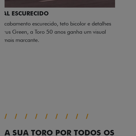
ADESIVOS ESTILIZADOS
Os adesivos aplicados no capô e nas laterais
reforçam a identidade única dessa edição para lá de
comemorativa.
Próximo
Previous
Next
Tecnologia de série
A SUA TORO POR TODOS OS
ÂNGULOS