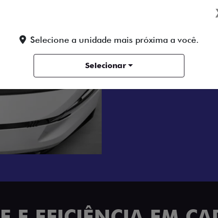
MOTOR A DIE
Tenha um dia a dia sem es
motor 2.2 Turbo Diesel de
Selecione a unidade mais próxima a você.
com transmissão manual de
até nas jornadas de trabal
Selecionar
economia para o seu negóc
 E EFICIÊNCIA EM CA