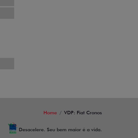
Home
VDP: Fiat Cronos
Desacelere. Seu bem maior é a vida.