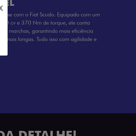
SEL
X
tresse com o Fiat Scudo. Equipado com um
 150 cv e 370 Nm de torque, ele conta
 6 marchas, garantindo mais eficiência
ho mais longas. Tudo isso com agilidade e
io.
DA DETALHE!