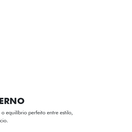
VIÇOS
FIAT + SEM PARAR
GA-LEVE
 desenho dinâmico e acabamento
o do Fiat Cronos, trazendo mais
iagem.