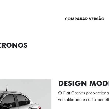
ENTRAR EM CONTATO
COMPARAR VERSÃO
 CRONOS
ORMANCE
SEGURANÇA
ACESSÓRIOS
SER
RODAS DE LI
As rodas de liga leve com
diamantado elevam o estil
personalidade para cada v