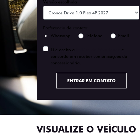
Versão escolhida
Preferência de contato:
Whatsapp
Telefone
Email
Li e aceito a
Política de Privacidade
e
concordo em receber comunicações da
concessionária.
ENTRAR EM CONTATO
VISUALIZE O VEÍCULO 